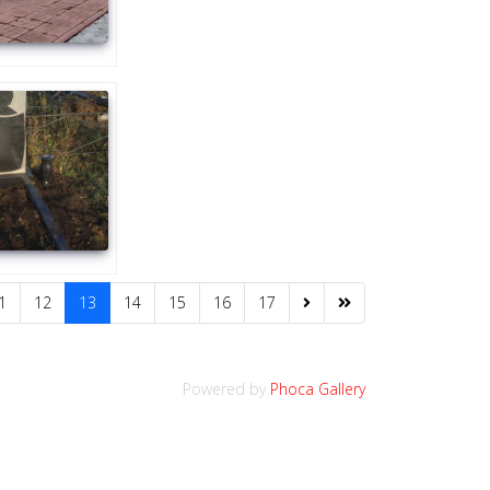
1
12
13
14
15
16
17
Powered by
Phoca Gallery