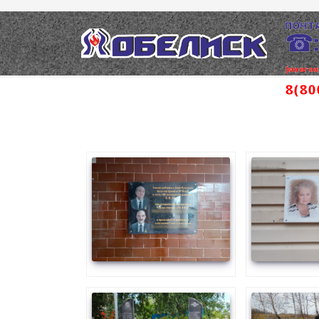
ПОЧТА
☎
(много
8(80