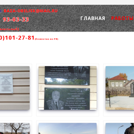
:
BAZA-OBELISK@MAIL.RU
:
ГЛАВНАЯ
РАБОТЫ
93-03-33
канальный)
0)101-27-81
(бесплатно по РФ)