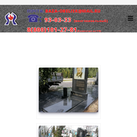
ПОЧТА:
BAZA-OBELISK@MAIL.RU
☎
:
93-03-33
(многоканальный)
8(800)101-27-81
(бесплатно по РФ)